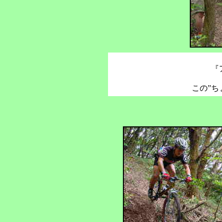
『
この”ち