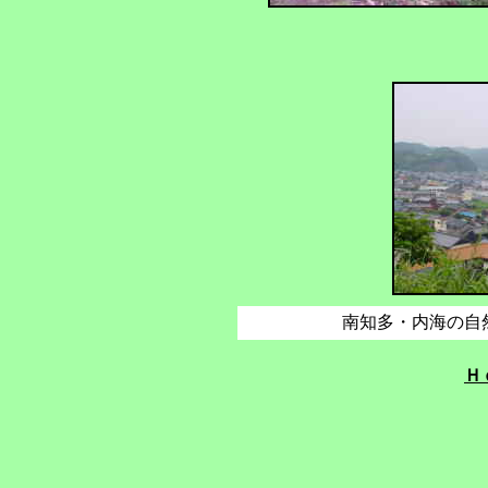
南知多・内海の自
Ｈ